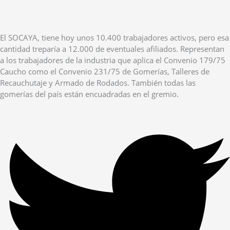
El SOCAYA, tiene hoy unos 10.400 trabajadores activos, pero esa
cantidad treparía a 12.000 de eventuales afiliados. Representan
a los trabajadores de la industria que aplica el Convenio 179/75
Caucho como el Convenio 231/75 de Gomerías, Talleres de
Recauchutaje y Armado de Rodados. También todas las
gomerías del país están encuadradas en el gremio.